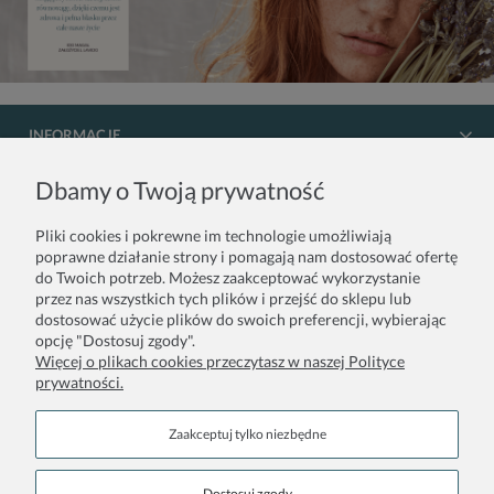
INFORMACJE
Dbamy o Twoją prywatność
REGULAMIN
Pliki cookies i pokrewne im technologie umożliwiają
DLA PROFESJONALISTÓW
poprawne działanie strony i pomagają nam dostosować ofertę
do Twoich potrzeb. Możesz zaakceptować wykorzystanie
przez nas wszystkich tych plików i przejść do sklepu lub
KONTAKT
dostosować użycie plików do swoich preferencji, wybierając
opcję "Dostosuj zgody".
Więcej o plikach cookies przeczytasz w naszej Polityce
prywatności.
Zaakceptuj tylko niezbędne
Kosmetyki Clean Beauty
Bez szkodliwych składników. Udowodnione działanie anti aging.
Dostosuj zgody