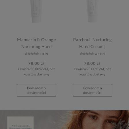
Mandarin & Orange
Patchouli Nurturing
Nurturing Hand
Hand Cream |
Cream |
Nawilżający krem
5.0 (7)
4.9 (58)
Nawilżający krem
do rąk o zapachu
78,00 zł
78,00 zł
do rąk o zapachu
paczuli
zawiera 23.00% VAT, bez
zawiera 23.00% VAT, bez
mandarynki
kosztów dostawy
kosztów dostawy
Powiadom o
Powiadom o
dostępności
dostępności