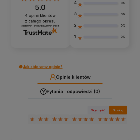
4
0%
5.0
3
0%
4
opinii klientów
z całego okresu
2
0%
zebranych i zweryfikowanych przez
1
0%
Jak zbieramy opinie?
Opinie klientów
Pytania i odpowiedzi (0)
Wyczyść
Szukaj