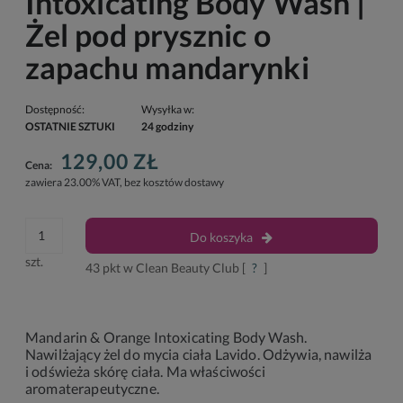
Intoxicating Body Wash |
Żel pod prysznic o
zapachu mandarynki
Dostępność:
Wysyłka w:
OSTATNIE SZTUKI
24 godziny
129,00 ZŁ
Cena:
zawiera 23.00% VAT, bez kosztów dostawy
Do koszyka
szt.
43
pkt w Clean Beauty Club [
?
]
Mandarin & Orange Intoxicating Body Wash.
Nawilżający żel do mycia ciała Lavido. Odżywia, nawilża
i odświeża skórę ciała. Ma właściwości
aromaterapeutyczne.