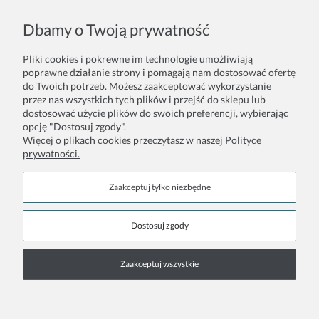
INFORMACJE
Dbamy o Twoją prywatność
REGULAMIN
Pliki cookies i pokrewne im technologie umożliwiają
poprawne działanie strony i pomagają nam dostosować ofertę
DLA PROFESJONALISTÓW
do Twoich potrzeb. Możesz zaakceptować wykorzystanie
przez nas wszystkich tych plików i przejść do sklepu lub
dostosować użycie plików do swoich preferencji, wybierając
KONTAKT
opcję "Dostosuj zgody".
Więcej o plikach cookies przeczytasz w naszej Polityce
prywatności.
Zaakceptuj tylko niezbędne
Kosmetyki Clean Beauty
Dostosuj zgody
Bez szkodliwych składników. Udowodnione działanie anti aging.
Doskonałość Roku 2020
Zaakceptuj wszystkie