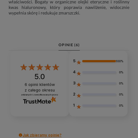
właściwości. Bogaty w organiczne olejki eteryczne i roślinny
kwas hialuronowy, który poprawia nawilżenie, widocznie
wypełnia skórę i redukuje zmarszczki.
OPINIE
(6)
5
100%
4
0%
5.0
3
0%
6
opinii klientów
z całego okresu
2
0%
zebranych i zweryfikowanych przez
1
0%
Jak zbieramy opinie?