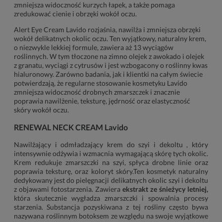
zmniejsza widoczność kurzych łapek, a także pomaga
zredukować cienie i obrzęki wokół oczu.
Alert Eye Cream Lavido rozjaśnia, nawilża i zmniejsza obrzęki
wokół delikatnych okolic oczu. Ten wyjątkowy, naturalny krem,
o niezwykle lekkiej formule, zawiera aż 13 wyciągów
roślinnych. W tym tłoczone na zimno olejek z awokado i olejek
z granatu, wyciągi z cytrusów i jest wzbogacony o roślinny kwas
hialuronowy. Zarówno badania, jak i klientki na całym świecie
potwierdzają, że regularne stosowanie kosmetyku Lavido
zmniejsza widoczność drobnych zmarszczek i znacznie
poprawia nawilżenie, teksturę, jędrność oraz elastyczność
skóry wokół oczu.
RENEWAL NECK CREAM Lavido
Nawilżający i odmładzający krem do szyi i dekoltu , który
intensywnie odżywia i wzmacnia wymagającą skórę tych okolic.
Krem redukuje zmarszczki na szyi, spłyca drobne linie oraz
poprawia teksturę, oraz koloryt skóry.Ten kosmetyk naturalny
dedykowany jest do pielęgnacji delikatnych okolic szyi i dekoltu
z objawami fotostarzenia. Zawiera
ekstrakt ze śnieżycy letniej,
która skutecznie wygładza zmarszczki i spowalnia procesy
starzenia. Substancja pozyskiwana z tej rośliny często bywa
nazywana roślinnym botoksem ze względu na swoje wyjątkowe