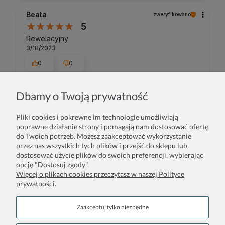
Beata
zweryfikowano
5
Rewelacyjny
3/18/2023
0
0
Dbamy o Twoją prywatność
Bogumiła
zweryfikowano
5
Pliki cookies i pokrewne im technologie umożliwiają
Ocena klienta:
Doskonale
poprawne działanie strony i pomagają nam dostosować ofertę
8/21/2025
do Twoich potrzeb. Możesz zaakceptować wykorzystanie
0
0
przez nas wszystkich tych plików i przejść do sklepu lub
dostosować użycie plików do swoich preferencji, wybierając
opcję "Dostosuj zgody".
Więcej o plikach cookies przeczytasz w naszej Polityce
Jolanta
zweryfikowano
prywatności.
5
Ocena klienta:
Doskonale
Zaakceptuj tylko niezbędne
12/6/2023
0
0