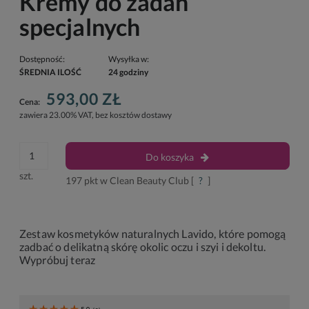
Kremy do zadań
specjalnych
Dostępność:
Wysyłka w:
ŚREDNIA ILOŚĆ
24 godziny
593,00 ZŁ
Cena:
zawiera 23.00% VAT, bez kosztów dostawy
Do koszyka
szt.
197
pkt w Clean Beauty Club [
?
]
Zestaw kosmetyków naturalnych Lavido, które pomogą
zadbać o delikatną skórę okolic oczu i szyi i dekoltu.
Wypróbuj teraz