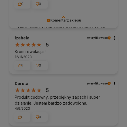
0
0
Komentarz sklepu
Dziękujemy! Niech nasze produkty służą Ci jak
najlepiej 💚
Izabela
zweryfikowano
5
Krem rewelacja !
12/11/2023
1
0
Dorota
zweryfikowano
5
Produkt cudowny, przepiękny zapach i super
działanie. Jestem bardzo zadowolona.
4/9/2023
0
0