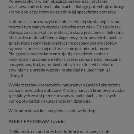
Ponieważ skóra w tym obszarze jest cieńsza, jest także
wrażliwsza niż w innych okolicach i dlatego potrzebuje dobrego
kremu pod oczy, który uwzględnia jej specyficzne potrzeby.
Natomiast skóra na szyi i dekolcie szybciej się starzeje niż na
twarzy i tym samym szybciej zdradza nasz wiek. Dzieje się tak
dlatego, że są to okolice, w których skóra jest cienka i delikatna.
Ma bardzo mało włókien kolagenowych, odpowiedzialnych za
sprężystość skóry i jest praktycznie pozbawiona gruczołów
łojowych, przez co jej natłuszczenie jest niedostateczne.
Pielęgnacja twarzy koncentruje się na radzeniu sobie z
konkretnym problemem (skóra przesuszona, tłusta, mieszana,
naczynkowa, itp.), natomiast dobry krem do szyi i dekoltu
powinien się przede wszystkim skupiać na ujędrnieniu i
liftingu!
Wybierz zestaw kosmetyków naturalnych Lavido i skutecznie
zadbaj o te wrażliwe obszary. Każdy z naszych kremów do zadań
specjalnych został przetestowany w badaniach klinicznych,
które potwierdziły skuteczność ich działania.
W skład zestawu kosmetyków Lavido wchodzą:
ALERT EYE CREAM Lavido
Delikatny krem pod oczy Lavido, który naprawdę działa —