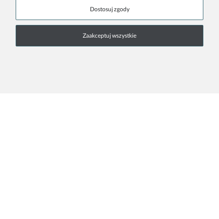
Dostosuj zgody
Zaakceptuj wszystkie
INFORMACJE
REGULAMIN
DLA PROFESJONALISTÓW
KONTAKT